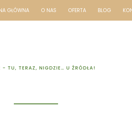
NA GŁÓWNA
O NAS
OFERTA
BLOG
KO
- TU, TERAZ, NIGDZIE… U ŹRÓDŁA!
E
Blog